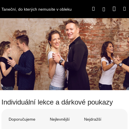
Přejít
Náku
Hledat
M
na
Přihlášení
Taneční, do kterých nemusíte v obleku
obsah
koší
Individuální lekce a dárkové poukazy
Ř
a
Doporučujeme
Nejlevnější
Nejdražší
z