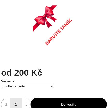
od
200 Kč
Měrná
Varianta:
cena:
Do košíku