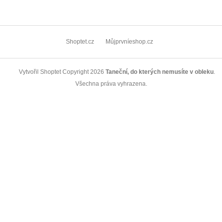
Z
á
Shoptet.cz
Můjprvníeshop.cz
p
a
Copyright 2026
Taneční, do kterých nemusíte v obleku
.
Vytvořil Shoptet
t
í
Všechna práva vyhrazena.