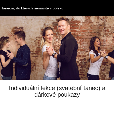
Přejít
na
Taneční, do kterých nemusíte v obleku
obsah
Individuální lekce (svatební tanec) a
dárkové poukazy