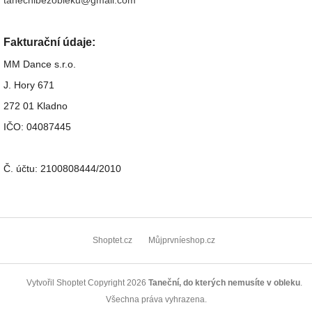
tanecnibezobleku@gmail.com
Fakturační údaje:
MM Dance s.r.o.
J. Hory 671
272 01 Kladno
IČO: 04087445
Č. účtu: 2100808444/2010
Z
á
Shoptet.cz
Můjprvníeshop.cz
p
a
Copyright 2026
Taneční, do kterých nemusíte v obleku
.
Vytvořil Shoptet
t
í
Všechna práva vyhrazena.