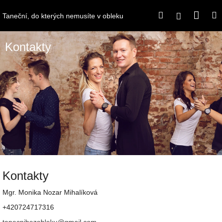
Přejít
Náku
Hledat
M
na
Přihlášení
Taneční, do kterých nemusíte v obleku
obsah
koší
Kontakty
Kontakty
Mgr. Monika Nozar Mihalíková
+420724717316