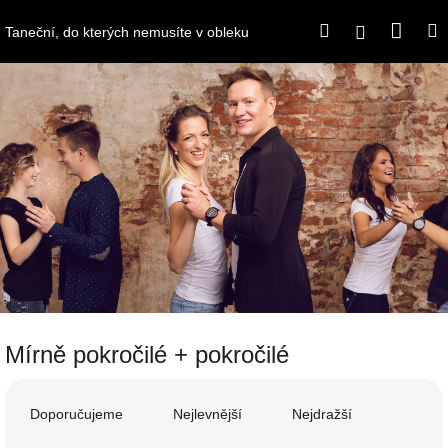
Přejít
Náku
Hledat
M
na
Přihlášení
Taneční, do kterých nemusíte v obleku
obsah
koší
Mírně pokročilé + pokročilé
Ř
a
Doporučujeme
Nejlevnější
Nejdražší
z